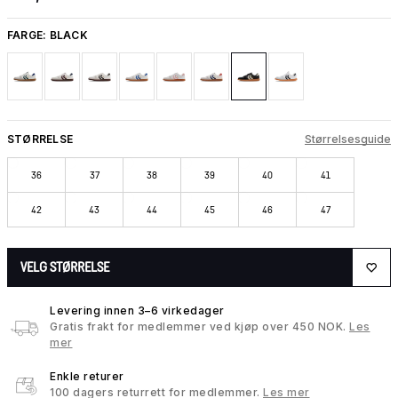
FARGE:
BLACK
STØRRELSE
Størrelsesguide
36
37
38
39
40
41
42
43
44
45
46
47
VELG STØRRELSE
Levering innen 3–6 virkedager
Gratis frakt for medlemmer ved kjøp over 450 NOK.
Les
mer
Enkle returer
100 dagers returrett for medlemmer.
Les mer