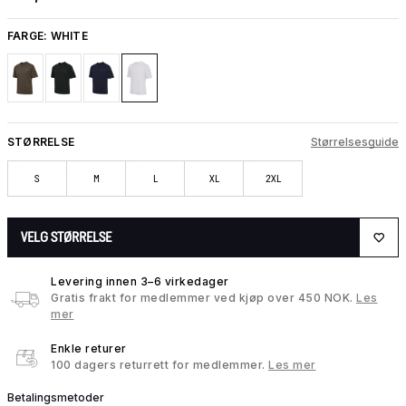
FARGE:
WHITE
STØRRELSE
Størrelsesguide
S
M
L
XL
2XL
VELG STØRRELSE
Levering innen 3–6 virkedager
Gratis frakt for medlemmer ved kjøp over 450 NOK.
Les
mer
Enkle returer
100 dagers returrett for medlemmer.
Les mer
Betalingsmetoder