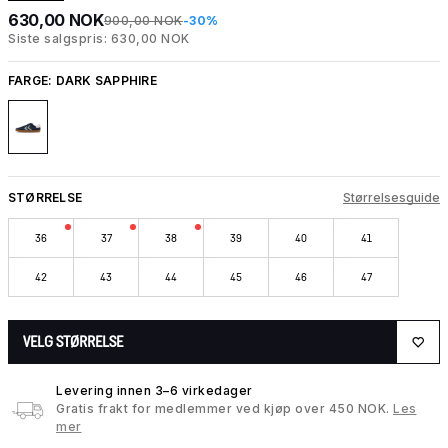
630,00 NOK
900,00 NOK
-30%
Siste salgspris: 630,00 NOK
FARGE:
DARK SAPPHIRE
STØRRELSE
Størrelsesguide
36
37
38
39
40
41
42
43
44
45
46
47
VELG STØRRELSE
Levering innen 3–6 virkedager
Gratis frakt for medlemmer ved kjøp over 450 NOK.
Les
mer