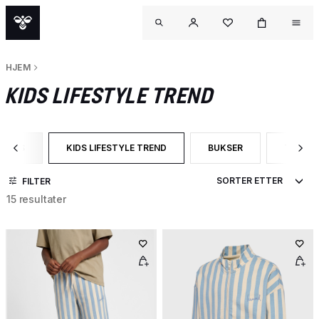
HJEM
KIDS LIFESTYLE TREND
PAGES
KIDS LIFESTYLE TREND
BUKSER
T-SKJO
R CATEGORY: CAMPAIGN PAGES
VALGT FILTRERT ETTER CATEGORY: KIDS LIFESTYLE TRE
FILTRER ETTER PRODUKT
FILTRE
FILTER
15 resultater
OUT