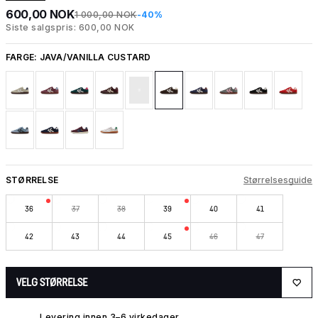
600,00 NOK
1 000,00 NOK
-40%
Siste salgspris: 600,00 NOK
FARGE:
JAVA/VANILLA CUSTARD
STØRRELSE
Størrelsesguide
36
37
38
39
40
41
42
43
44
45
46
47
VELG STØRRELSE
Levering innen 3–6 virkedager