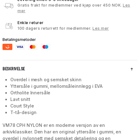
Gratis frakt for medlemmer ved kjøp over 450 NOK.
Les
mer
Enkle returer
100 dagers returrett for medlemmer.
Les mer
Betalingsmetoder
BESKRIVELSE
Overdel i mesh og semsket skinn
Yttersåle i gummi, mellomsåleinnlegg i EVA
Ortholite Innersåle
Lavt snitt
Court Style
T-tå-design
VM78 CPH NYLON er en moderne versjon av en
arkivklassiker. Den har en original yttersåle i gummi, en
overdel i nylonnett med semsket detaljering og en