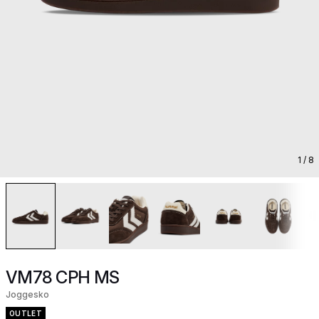
1
/ 8
VM78 CPH MS
Joggesko
OUTLET